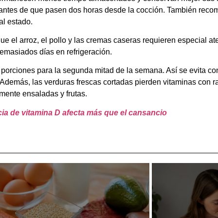
as antes de que pasen dos horas desde la cocción. También reco
al estado.
 el arroz, el pollo y las cremas caseras requieren especial a
demasiados días en refrigeración.
porciones para la segunda mitad de la semana. Así se evita c
Además, las verduras frescas cortadas pierden vitaminas con ra
mente ensaladas y frutas.
encia de vitamina D afecta más que el cansancio