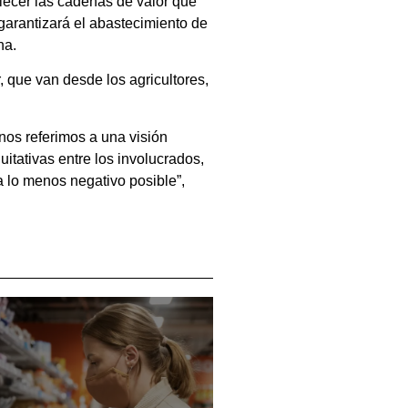
lecer las cadenas de valor que
garantizará el abastecimiento de
na.
, que van desde los agricultores,
nos referimos a una visión
itativas entre los involucrados,
a lo menos negativo posible”,