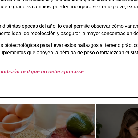
equiere grandes cambios: pueden incorporarse como polvo, extr
 distintas épocas del año, lo cual permite observar cómo varía
omento ideal de recolección y asegurar la mayor concentración 
s biotecnológicas para llevar estos hallazgos al terreno prácti
suplementos que apoyen la pérdida de peso o fortalezcan el s
condición real que no debe ignorarse