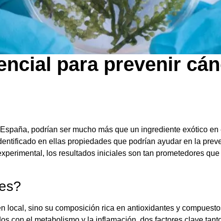
encial para prevenir cán
e España, podrían ser mucho más que un ingrediente exótico en
identificado en ellas propiedades que podrían ayudar en la pr
xperimental, los resultados iniciales son tan prometedores que
les?
en local, sino su composición rica en antioxidantes y compuest
os con el metabolismo y la inflamación, dos factores clave tant