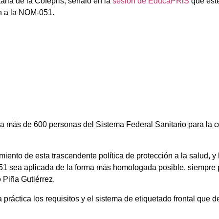
aria de la Cofepris, señaló en la
sesión de EducaPRiS
que este
ón a la NOM-051.
 más de 600 personas del Sistema Federal Sanitario para la co
imiento de esta trascendente política de protección a la salud, 
051 sea aplicada de la forma más homologada posible, siempre 
ó Piña Gutiérrez.
práctica los requisitos y el sistema de etiquetado frontal que d