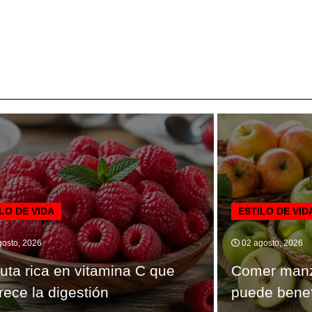
LO DE VIDA
ESTILO DE VID
osto, 2026
02 agosto, 2026
ruta rica en vitamina C que
Comer manz
rece la digestión
puede benef