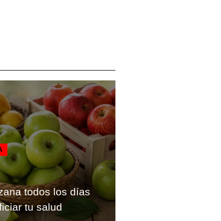
A
ana todos los días
iciar tu salud