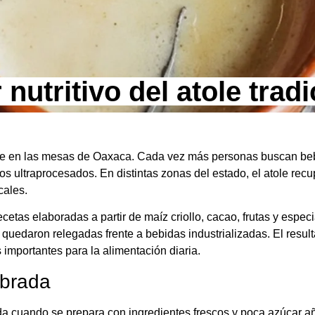
nutritivo del atole tradi
nte en las mesas de Oaxaca. Cada vez más personas buscan beb
os ultraprocesados. En distintas zonas del estado, el atole rec
cales.
etas elaboradas a partir de maíz criollo, cacao, frutas y espec
quedaron relegadas frente a bebidas industrializadas. El resul
 importantes para la alimentación diaria.
ibrada
ada cuando se prepara con ingredientes frescos y poca azúcar a