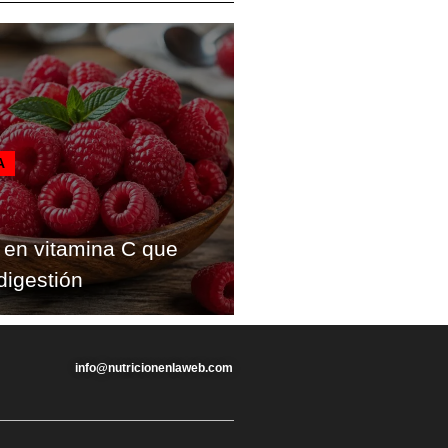
A
a en vitamina C que
digestión
info@nutricionenlaweb.com