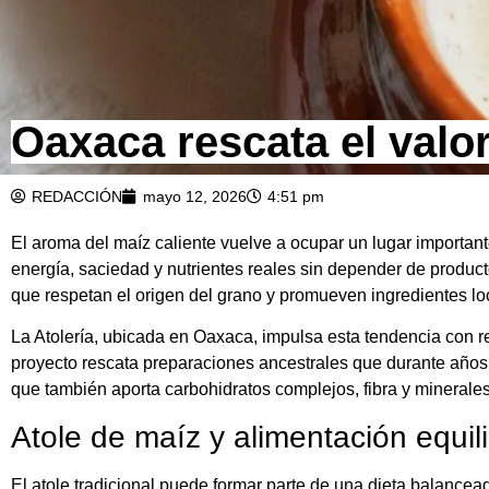
Oaxaca rescata el valor 
REDACCIÓN
mayo 12, 2026
4:51 pm
El aroma del maíz caliente vuelve a ocupar un lugar importa
energía, saciedad y nutrientes reales sin depender de product
que respetan el origen del grano y promueven ingredientes lo
La Atolería, ubicada en Oaxaca, impulsa esta tendencia con rec
proyecto rescata preparaciones ancestrales que durante años 
que también aporta carbohidratos complejos, fibra y minerales
Atole de maíz y alimentación equil
El atole tradicional puede formar parte de una dieta balance