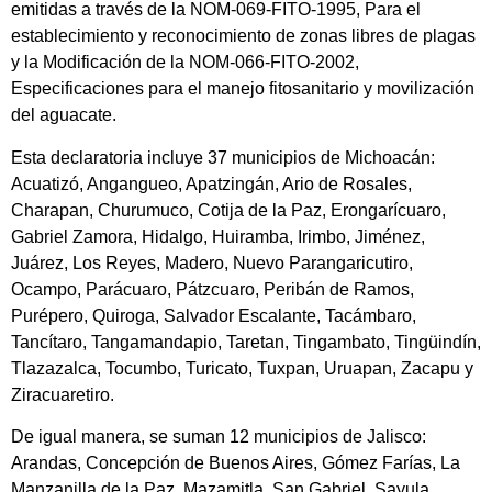
emitidas a través de la NOM-069-FITO-1995, Para el
establecimiento y reconocimiento de zonas libres de plagas
y la Modificación de la NOM-066-FITO-2002,
Especificaciones para el manejo fitosanitario y movilización
del aguacate.
Esta declaratoria incluye 37 municipios de Michoacán:
Acuatizó, Angangueo, Apatzingán, Ario de Rosales,
Charapan, Churumuco, Cotija de la Paz, Erongarícuaro,
Gabriel Zamora, Hidalgo, Huiramba, Irimbo, Jiménez,
Juárez, Los Reyes, Madero, Nuevo Parangaricutiro,
Ocampo, Parácuaro, Pátzcuaro, Peribán de Ramos,
Purépero, Quiroga, Salvador Escalante, Tacámbaro,
Tancítaro, Tangamandapio, Taretan, Tingambato, Tingüindín,
Tlazazalca, Tocumbo, Turicato, Tuxpan, Uruapan, Zacapu y
Ziracuaretiro.
De igual manera, se suman 12 municipios de Jalisco:
Arandas, Concepción de Buenos Aires, Gómez Farías, La
Manzanilla de la Paz, Mazamitla, San Gabriel, Sayula,