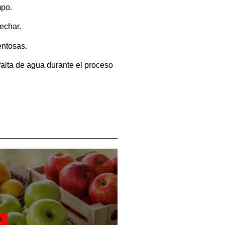
mpo.
echar.
entosas.
 falta de agua durante el proceso
A