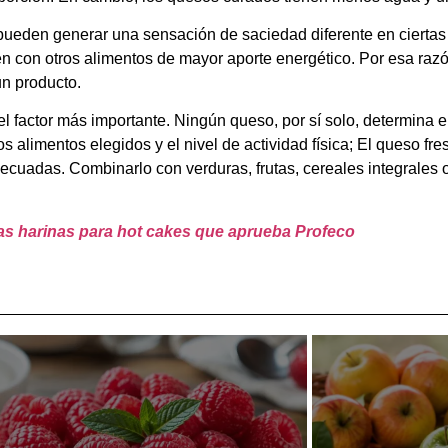
pueden generar una sensación de saciedad diferente en ciertas
on otros alimentos de mayor aporte energético. Por esa razón,
un producto.
l factor más importante. Ningún queso, por sí solo, determina 
os alimentos elegidos y el nivel de actividad física; El queso f
uadas. Combinarlo con verduras, frutas, cereales integrales 
n las harinas para hot cakes que aprueba Profeco