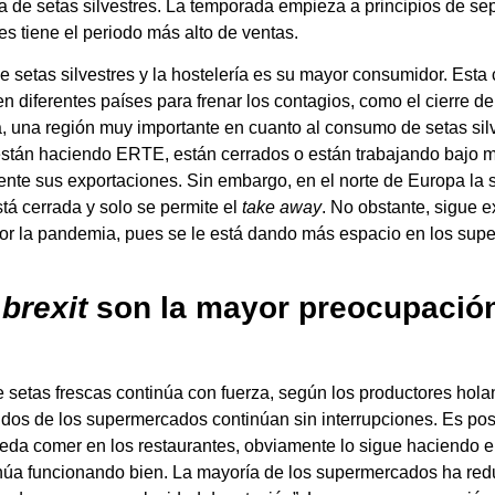
a de setas silvestres. La temporada empieza a principios de se
es tiene el periodo más alto de ventas.
setas silvestres y la hostelería es su mayor consumidor. Esta
diferentes países para frenar los contagios, como el cierre de l
a, una región muy importante en cuanto al consumo de setas silve
 están haciendo ERTE, están cerrados o están trabajando bajo 
te sus exportaciones. Sin embargo, en el norte de Europa la s
tá cerrada y solo se permite el
take away
. No obstante, sigue 
por la pandemia, pues se le está dando más espacio en los sup
l
brexit
son la mayor preocupación
e setas frescas continúa con fuerza, según los productores hol
didos de los supermercados continúan sin interrupciones. Es 
ueda comer en los restaurantes, obviamente lo sigue haciendo en
núa funcionando bien. La mayoría de los supermercados ha red