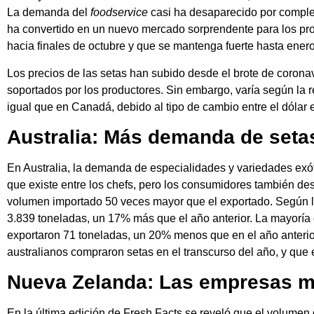
La demanda del
foodservice
casi ha desaparecido por completo
ha convertido en un nuevo mercado sorprendente para los pro
hacia finales de octubre y que se mantenga fuerte hasta enero
Los precios de las setas han subido desde el brote de corona
soportados por los productores. Sin embargo, varía según la re
igual que en Canadá, debido al tipo de cambio entre el dólar
Australia: Más demanda de setas
En Australia, la demanda de especialidades y variedades exó
que existe entre los chefs, pero los consumidores también de
volumen importado 50 veces mayor que el exportado. Según lo
3.839 toneladas, un 17% más que el año anterior. La mayoría d
exportaron 71 toneladas, un 20% menos que en el año anterior,
australianos compraron setas en el transcurso del año, y que e
Nueva Zelanda: Las empresas m
En la última edición de Fresh Facts se reveló que el volume