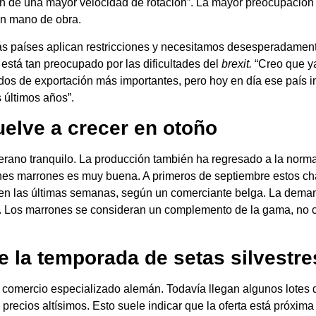
an de una mayor velocidad de rotación”. La mayor preocupación 
con mano de obra.
s países aplican restricciones y necesitamos desesperadamente
está tan preocupado por las dificultades del
brexit.
“Creo que ya
os de exportación más importantes, pero hoy en día ese país i
 últimos años”.
elve a crecer en otoño
rano tranquilo. La producción también ha regresado a la norm
es marrones es muy buena. A primeros de septiembre estos c
0% en las últimas semanas, según un comerciante belga. La de
. Los marrones se consideran un complemento de la gama, no co
e la temporada de setas silvestre
el comercio especializado alemán. Todavía llegan algunos lotes
recios altísimos. Esto suele indicar que la oferta está próxim