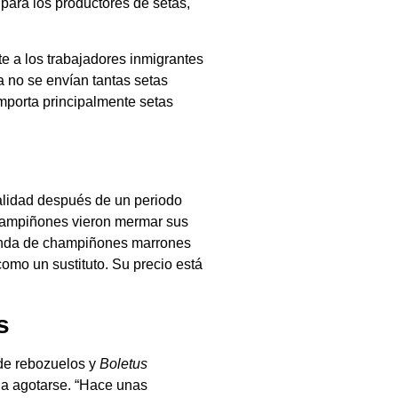
para los productores de setas,
 a los trabajadores inmigrantes
 no se envían tantas setas
mporta principalmente setas
alidad después de un periodo
hampiñones vieron mermar sus
manda de champiñones marrones
mo un sustituto. Su precio está
s
 de rebozuelos y
Boletus
a a agotarse. “Hace unas