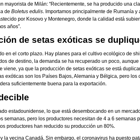
n mayorista de Milán: “Recientemente, se ha producido una clar
ada de
Boletus edulis
. Importamos principalmente de Rumanía y
astecido por Kosovo y Montenegro, donde la calidad está subiend
mos años”.
ción de setas exóticas se dupliq
o en el corto plazo. Hay planes para el cultivo ecológico de sh
ados de destino, la demanda se ha recuperado un poco, aunque 
 viene, ya que la producción de setas exóticas se está duplic
tas exóticas son los Países Bajos, Alemania y Bélgica, pero los 
idera suficientemente buena para la exportación.
decible
ado estadounidense, lo que está desembocando en un mercado vol
dos semanas, pero los productores necesitan de 4 a 6 semanas 
unos productores han reducido su producción un 80%.
a y la vecina Canadá. Sin embargo, el coronavirus ha puesto pat