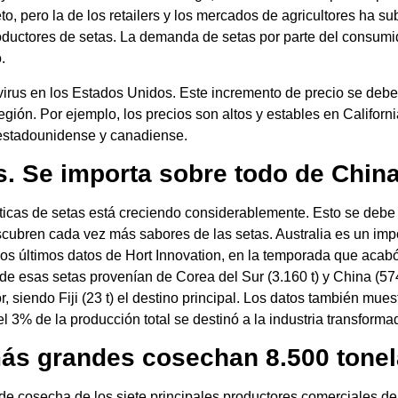
, pero la de los retailers y los mercados de agricultores ha sub
ductores de setas. La demanda de setas por parte del consumid
.
virus en los Estados Unidos. Este incremento de precio se debe
gión. Por ejemplo, los precios son altos y estables en Californ
 estadounidense y canadiense.
. Se importa sobre todo de China
ticas de setas está creciendo considerablemente. Esto se debe
scubren cada vez más sabores de las setas. Australia es un imp
s últimos datos de Hort Innovation, en la temporada que acabó
e esas setas provenían de Corea del Sur (3.160 t) y China (574
 siendo Fiji (23 t) el destino principal. Los datos también mue
l 3% de la producción total se destinó a la industria transforma
ás grandes cosechan 8.500 tonel
n de cosecha de los siete principales productores comerciales