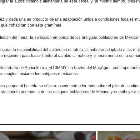
r la autosuficiencia alimentaria de este cereal y, al mismo tiempo, preserva
íz y cada una es producto de una adaptación única a condiciones locales muy 
na que cohabitan con esta gramínea.
olución del maíz: la selección empírica de los antiguos pobladores de México 
egurar la disponibilidad del cultivo en el futuro, al haberse adaptado a las m
e requieren para hacer frente al cambio climático y el incremento en la deman
 Secretaría de Agricultura y el CIMMYT a través del MasAgro– son importan
ace siglos iniciaron los antiguos mexicanos.
nes porque al hacerlo no sólo se puede entender más sobre el pilar de la ali
e maíz cuenta además la de los antiguos pobladores de México y contribuye a l