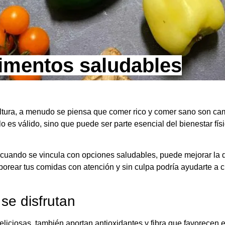
limentos saludables
ultura, a menudo se piensa que comer rico y comer sano son cam
lo es válido, sino que puede ser parte esencial del bienestar fís
cuando se vincula con opciones saludables, puede mejorar la dig
aborear tus comidas con atención y sin culpa podría ayudarte a 
se disfrutan
liciosas, también aportan antioxidantes y fibra que favorecen 