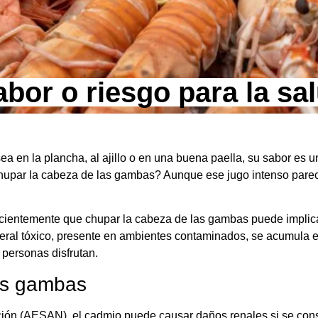
or o riesgo para la sa
 en la plancha, al ajillo o en una buena paella, su sabor es u
hupar la cabeza de las gambas? Aunque ese jugo intenso pare
ecientemente que chupar la cabeza de las gambas puede implicar
eral tóxico, presente en ambientes contaminados, se acumula e
 personas disfrutan.
as gambas
ción (AESAN), el cadmio puede causar daños renales si se co