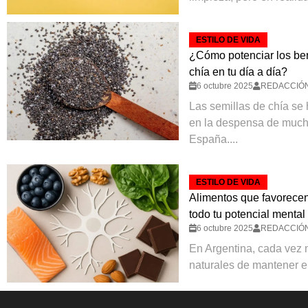
ESTILO DE VIDA
¿Cómo potenciar los ben
chía en tu día a día?
6 octubre 2025
REDACCIÓ
Las semillas de chía se
en la despensa de much
España....
ESTILO DE VIDA
Alimentos que favorecen
todo tu potencial mental
6 octubre 2025
REDACCIÓ
En Argentina, cada vez
naturales de mantener el 