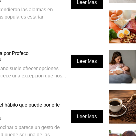
N
Leer Mas
endieron las alarmas en
s populares estarían
a por Profeco
N
Leer Mas
ano suele ofrecer opciones
arece una excepción que nos...
 el hábito que puede ponerte
Leer Mas
N
cocinarlo parece un gesto de
ad puede ser una de las...