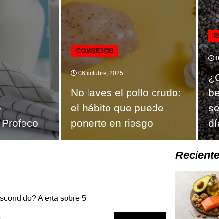
E
CONSEJOS
0
06 octubre, 2025
¿C
No laves el pollo crudo:
be
e
el hábito que puede
se
 Profeco
ponerte en riesgo
dí
Recient
scondido? Alerta sobre 5