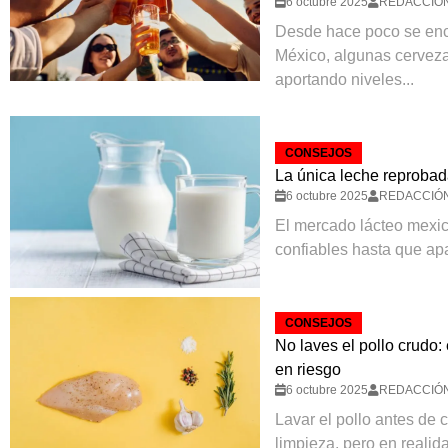
6 octubre 2025
REDACCIÓ
Desde hace poco se enc
México, algunas cerveza
aportando niveles...
CONSEJOS
La única leche reprobad
6 octubre 2025
REDACCIÓ
El mercado lácteo mexic
confiables hasta que ap
CONSEJOS
No laves el pollo crudo:
en riesgo
6 octubre 2025
REDACCIÓ
Lavar el pollo antes de 
limpieza, pero en realid