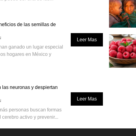
eficios de las semillas de
N
Leer Mas
 han ganado un lugar especial
os hogares en México y
 las neuronas y despiertan
Leer Mas
N
 más personas buscan formas
cerebro activo y prevenir...